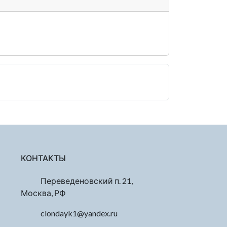
КОНТАКТЫ
Переведеновский п. 21,
Москва, РФ
clondayk1@yandex.ru