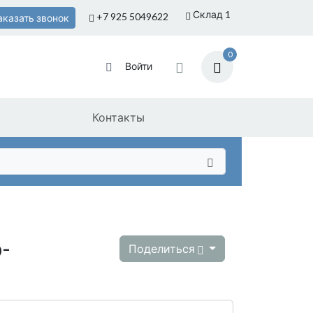
Склад 1
+7 925
5049622
аказать звонок
0
Войти
Контакты
-
Поделиться