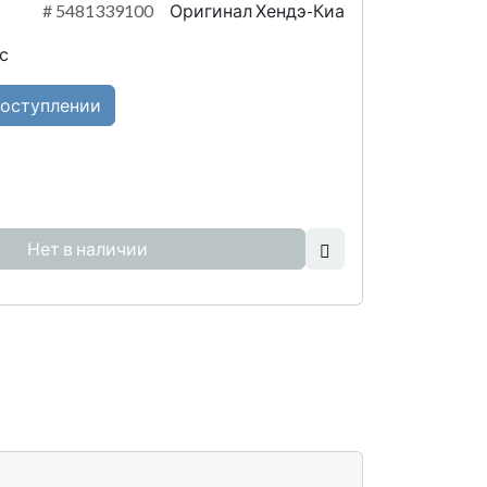
#
5481339100
Оригинал Хендэ-Киа
с
поступлении
Нет в наличии