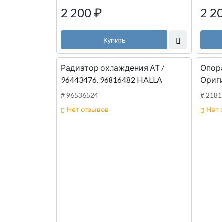
2 200
₽
2 2
Купить
Радиатор охлаждения АТ /
Опора
96443476. 96816482 HALLA
Ориг
# 96536524
# 218
Нет отзывов
Нет 