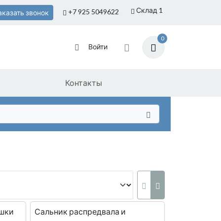
Склад 1
+7 925
5049622
аказать звонок
0
Войти
Контакты
ышки
Сальник распредвала и