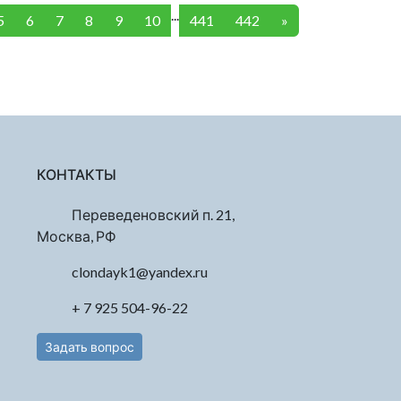
...
5
6
7
8
9
10
441
442
»
КОНТАКТЫ
Переведеновский п. 21,
Москва, РФ
clondayk1@yandex.ru
+ 7 925 504-96-22
Задать вопрос