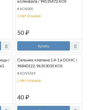
коленвала / 94535472 KOS
# KOS005
Нет отзывов
50
₽
Купить
ицы /
Сальник клапана 1.4-1.6 DOHC /
AG
96840122. 96353035 KOS
# KOVS019
Нет отзывов
40
₽