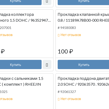
Купить
Купить
ладка коллектора
Прокладка клапанной кр
го 1.5 DOHC / 96352947
0.8 / 11189A78B00-000 RHE
JIN
4207001
# 94580083
отзывов
Нет отзывов
0
₽
100
₽
Купить
Купить
адки с сальниками 1.5
Прокладка поддона двига
DOHC ( комплект ) RHEEJIN
2.0 SOHC / 92063570 . 92062641
RHEEJIN
41025
# 92061327
отзывов
Нет отзывов