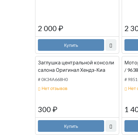
2 000
₽
2 3
Купить
Заглушка центральной консоли
Мотор
салона Оригинал Хендэ-Киа
/ 963
98510
# 0K34A668H0
# 985
98510
Нет отзывов
Нет 
300
₽
1 4
Купить