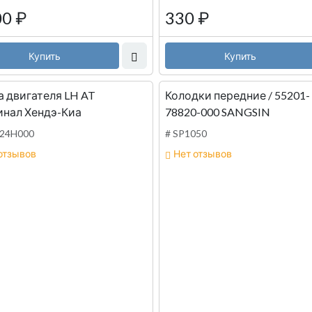
00
₽
330
₽
Купить
Купить
 двигателя LH AT
Колодки передние / 55201-
инал Хендэ-Киа
78820-000 SANGSIN
124H000
# SP1050
отзывов
Нет отзывов