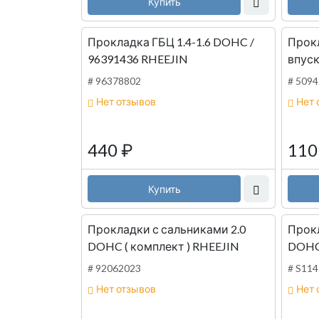
Купить
Прокладка ГБЦ 1.4-1.6 DOHC /
Прок
96391436 RHEEJIN
впускно
RHEE
# 96378802
# 509
Нет отзывов
Нет 
440
₽
11
Купить
Прокладки с сальниками 2.0
Прокл
DOHC ( комплект ) RHEEJIN
# 92062023
# S11
Нет отзывов
Нет 