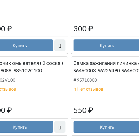
00
₽
300
₽
Купить
Купить
чик омывателя ( 2 соска )
Замка зажигания личинка /
89088. 985102C100.
S6460003. 96229490. S64600
1F100. 985101H100.
APK
102V100
# 95710800
2L100 Оригинал Хендэ-Киа
отзывов
Нет отзывов
00
₽
550
₽
Купить
Купить