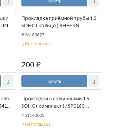
Купить
ышки
Прокладка приёмной трубы 1.5
EJIN
SOHC ( кольцо ) RHEEJIN
# 96183827
Нет отзывов
200
₽
Купить
теля
Прокладки с сальниками 1.5
SOHC ( комплект ) / SP0160.
SP0248 RHEEJIN
# S1140001
Нет отзывов