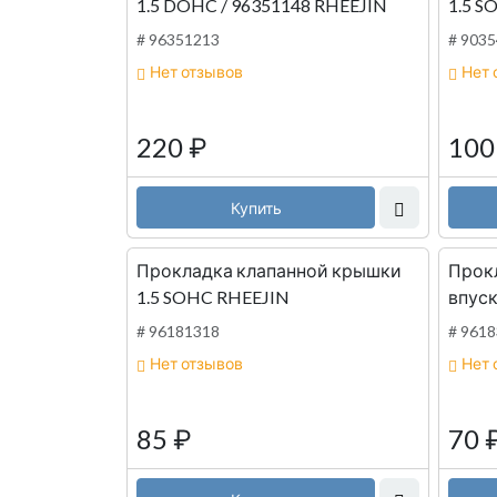
1.5 DOHC / 96351148 RHEEJIN
1.5 S
# 96351213
# 903
Нет отзывов
Нет 
220
₽
10
Купить
Прокладка клапанной крышки
Прок
1.5 SOHC RHEEJIN
впуск
# 96181318
# 961
Нет отзывов
Нет 
85
₽
70