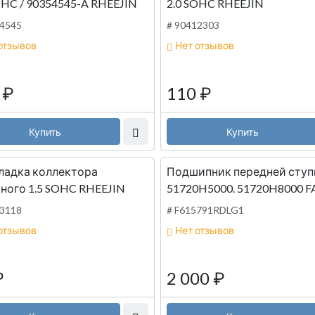
OHC / 90354545-A RHEEJIN
2.0 SOHC RHEEJIN
54545
# 90412303
отзывов
Нет отзывов
0
₽
110
₽
Купить
Купить
ладка коллектора
Подшипник передней ступ
ного 1.5 SOHC RHEEJIN
51720H5000. 51720H8000 F
83118
# F615791RDLG1
отзывов
Нет отзывов
₽
2 000
₽