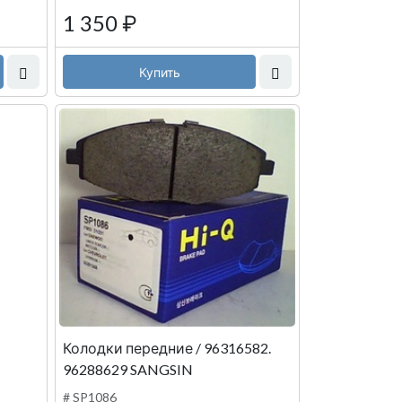
1 350
₽
Купить
Колодки передние / 96316582.
96288629 SANGSIN
# SP1086