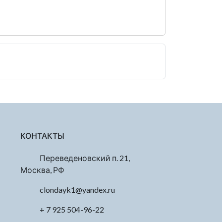
КОНТАКТЫ
Переведеновский п. 21,
Москва, РФ
clondayk1@yandex.ru
+ 7 925 504-96-22