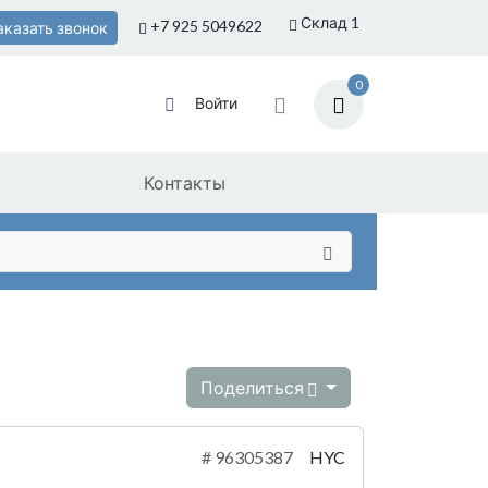
Склад 1
+7 925
5049622
аказать звонок
0
Войти
Контакты
Поделиться
#
96305387
HYC