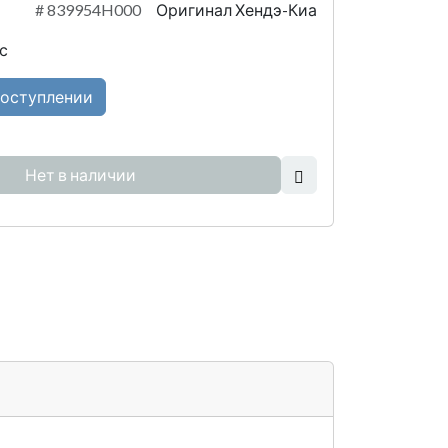
#
839954H000
Оригинал Хендэ-Киа
с
поступлении
Нет в наличии