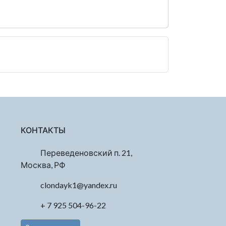
КОНТАКТЫ
Переведеновский п. 21,
Москва, РФ
clondayk1@yandex.ru
+ 7 925 504-96-22