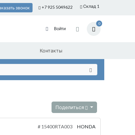
Склад 1
+7 925
5049622
аказать звонок
0
Войти
Контакты
Поделиться
#
15400RTA003
HONDA