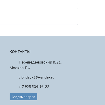
КОНТАКТЫ
Переведеновский п. 21,
Москва, РФ
clondayk1@yandex.ru
+ 7 925 504-96-22
Задать вопрос