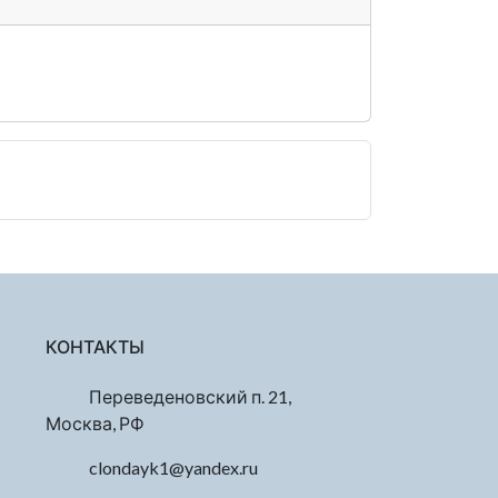
КОНТАКТЫ
Переведеновский п. 21,
Москва, РФ
clondayk1@yandex.ru