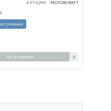
#
XT5QMC
MOTORCRAFT
с
поступлении
Нет в наличии