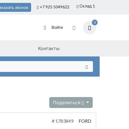
Склад 1
+7 925
5049622
аказать звонок
0
Войти
Контакты
Поделиться
#
1783849
FORD