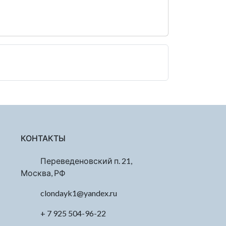
КОНТАКТЫ
Переведеновский п. 21,
Москва, РФ
clondayk1@yandex.ru
+ 7 925 504-96-22