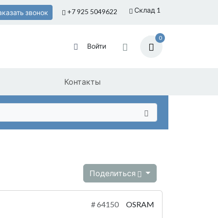
Склад 1
+7 925
5049622
аказать звонок
0
Войти
Контакты
Поделиться
#
64150
OSRAM