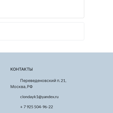
КОНТАКТЫ
Переведеновский п. 21,
Москва, РФ
clondayk1@yandex.ru
+ 7 925 504-96-22