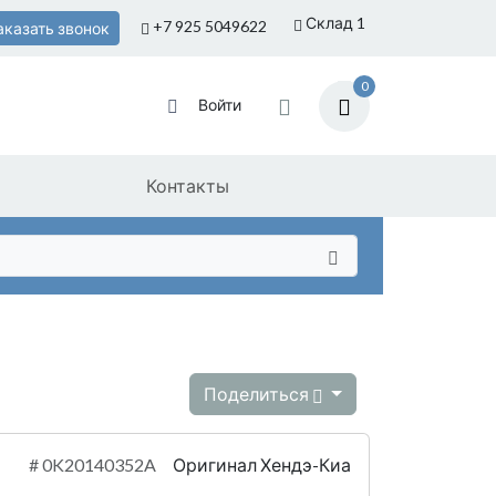
Склад 1
+7 925
5049622
аказать звонок
0
Войти
Контакты
Поделиться
#
0K20140352A
Оригинал Хендэ-Киа