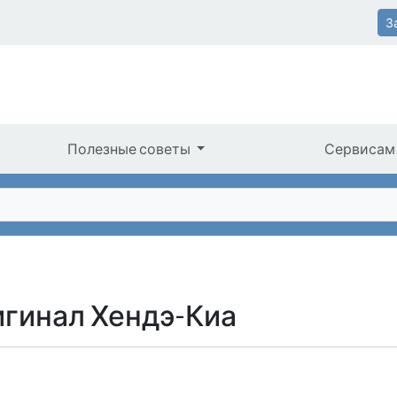
З
Полезные советы
Сервисам
игинал Хендэ-Киа