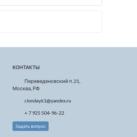
КОНТАКТЫ
Переведеновский п. 21,
Москва, РФ
clondayk1@yandex.ru
+ 7 925 504-96-22
Задать вопрос