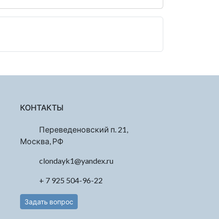
КОНТАКТЫ
Переведеновский п. 21,
Москва, РФ
clondayk1@yandex.ru
+ 7 925 504-96-22
Задать вопрос