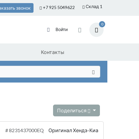
Склад 1
+7 925
5049622
аказать звонок
0
Войти
Контакты
Поделиться
#
8231437000EQ
Оригинал Хендэ-Киа