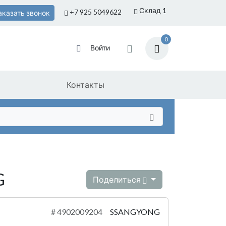
Склад 1
+7 925
5049622
аказать звонок
0
Войти
Контакты
G
Поделиться
#
4902009204
SSANGYONG