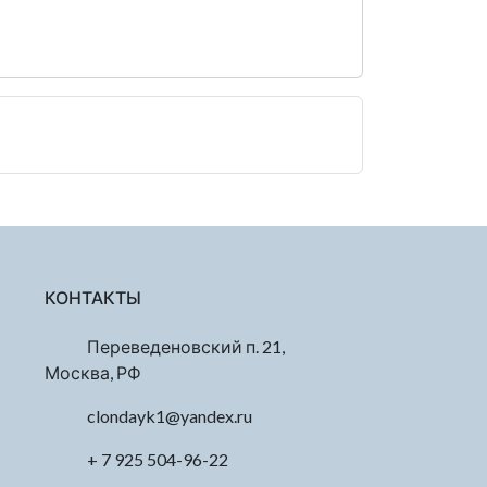
КОНТАКТЫ
Переведеновский п. 21,
Москва, РФ
clondayk1@yandex.ru
+ 7 925 504-96-22