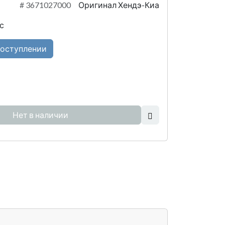
#
3671027000
Оригинал Хендэ-Киа
с
поступлении
Нет в наличии