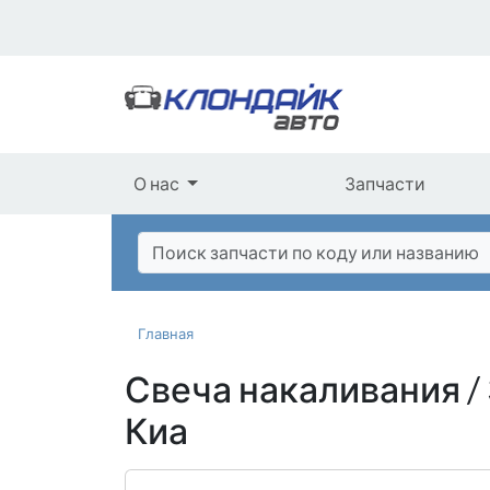
О нас
Запчасти
Главная
Свеча накаливания /
Киа