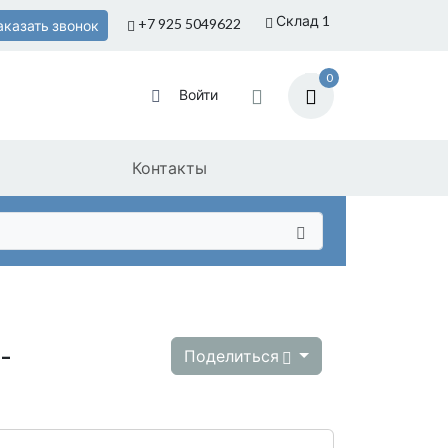
Склад 1
+7 925
5049622
аказать звонок
0
Войти
Контакты
-
Поделиться