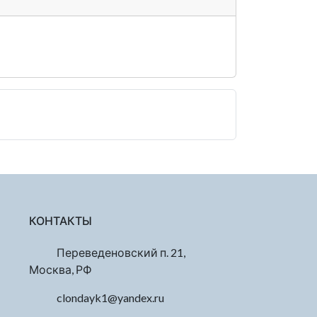
КОНТАКТЫ
Переведеновский п. 21,
Москва, РФ
clondayk1@yandex.ru