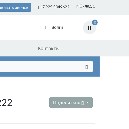
Склад 1
+7 925
5049622
аказать звонок
0
Войти
Контакты
222
Поделиться