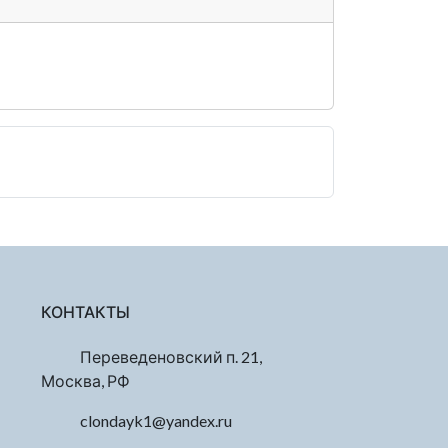
КОНТАКТЫ
Переведеновский п. 21,
Москва, РФ
clondayk1@yandex.ru