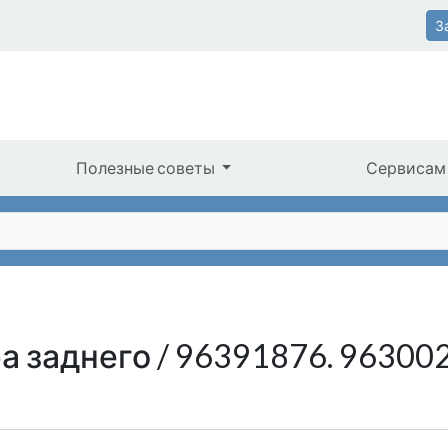
З
Полезные советы
Сервисам
а заднего / 96391876. 96300