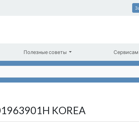
З
Полезные советы
Сервисам
K01963901H KOREA