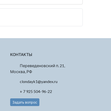
КОНТАКТЫ
Переведеновский п. 21,
Москва, РФ
clondayk1@yandex.ru
+ 7 925 504-96-22
Задать вопрос