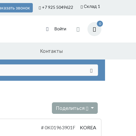
Склад 1
+7 925
5049622
аказать звонок
0
Войти
Контакты
Поделиться
#
0K01963901F
KOREA