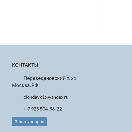
КОНТАКТЫ
Переведеновский п. 21,
Москва, РФ
clondayk1@yandex.ru
+ 7 925 504-96-22
Задать вопрос