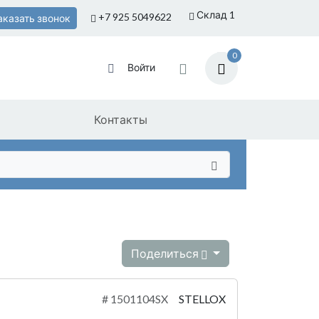
Склад 1
+7 925
5049622
аказать звонок
0
Войти
Контакты
Поделиться
#
1501104SX
STELLOX