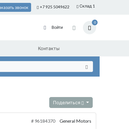
Склад 1
+7 925
5049622
аказать звонок
0
Войти
Контакты
Поделиться
#
96184370
General Motors