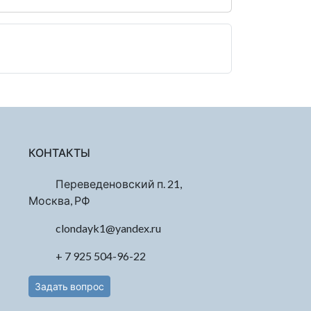
КОНТАКТЫ
Переведеновский п. 21,
Москва, РФ
clondayk1@yandex.ru
+ 7 925 504-96-22
Задать вопрос