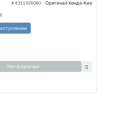
#
4311928080
Оригинал Хендэ-Киа
с
поступлении
Нет в наличии