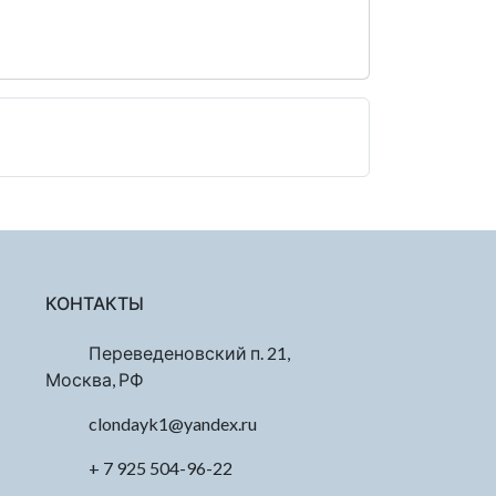
КОНТАКТЫ
Переведеновский п. 21,
Москва, РФ
clondayk1@yandex.ru
+ 7 925 504-96-22