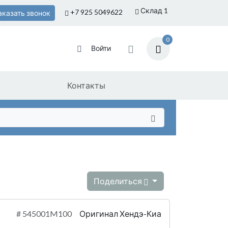
Склад 1
+7 925
5049622
аказать звонок
0
Войти
Контакты
Поделиться
#
545001M100
Оригинал Хендэ-Киа