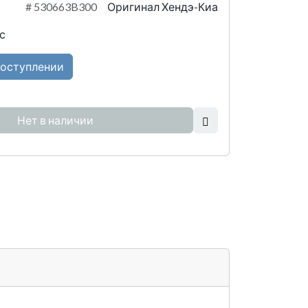
#
530663B300
Оригинал Хендэ-Киа
с
поступлении
Нет в наличии