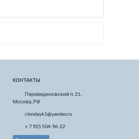
КОНТАКТЫ
Переведеновский п. 21,
Москва, РФ
clondayk1@yandex.ru
+ 7 925 504-96-22