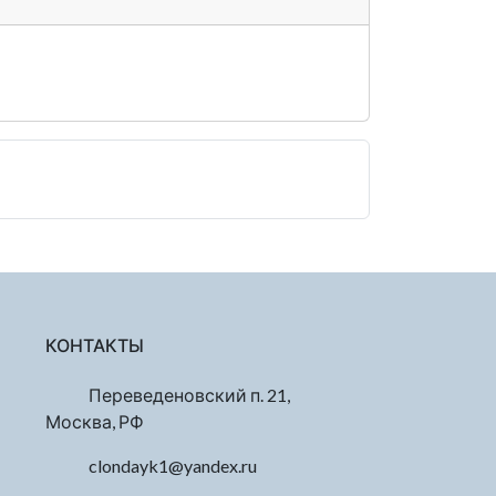
КОНТАКТЫ
Переведеновский п. 21,
Москва, РФ
clondayk1@yandex.ru