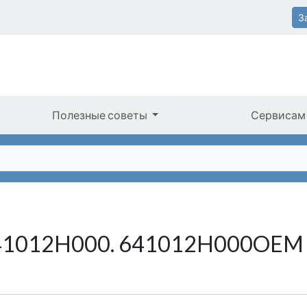
З
Полезные советы
Сервисам
641012H000. 641012H000OEM