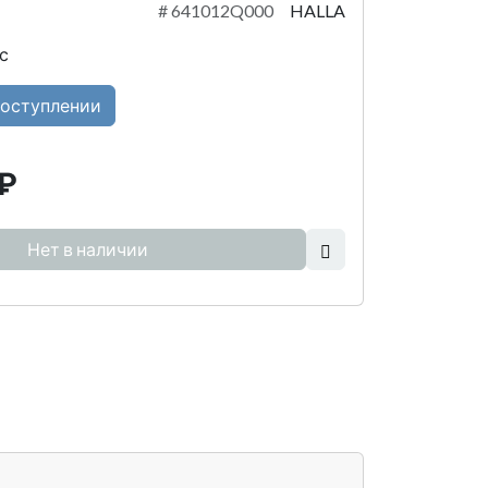
#
641012Q000
HALLA
с
поступлении
₽
Нет в наличии