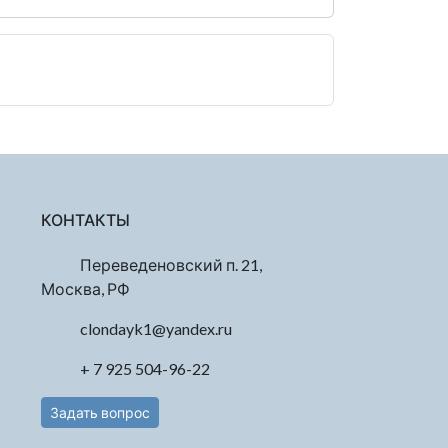
КОНТАКТЫ
Переведеновский п. 21,
Москва, РФ
clondayk1@yandex.ru
+ 7 925 504-96-22
Задать вопрос