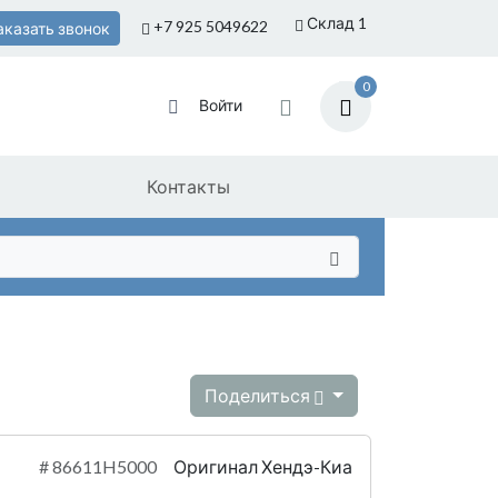
Склад 1
+7 925
5049622
аказать звонок
0
Войти
Контакты
Поделиться
#
86611H5000
Оригинал Хендэ-Киа