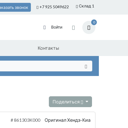
Склад 1
+7 925
5049622
аказать звонок
0
Войти
Контакты
Поделиться
#
861303K000
Оригинал Хендэ-Киа