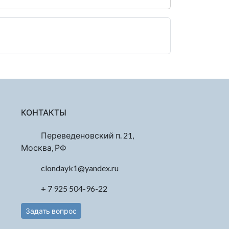
КОНТАКТЫ
Переведеновский п. 21,
Москва, РФ
clondayk1@yandex.ru
+ 7 925 504-96-22
Задать вопрос