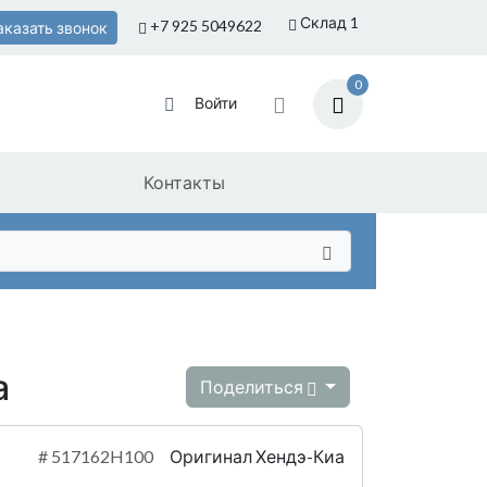
Склад 1
+7 925
5049622
аказать звонок
0
Войти
Контакты
а
Поделиться
#
517162H100
Оригинал Хендэ-Киа