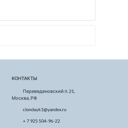
КОНТАКТЫ
Переведеновский п. 21,
Москва, РФ
clondayk1@yandex.ru
+ 7 925 504-96-22