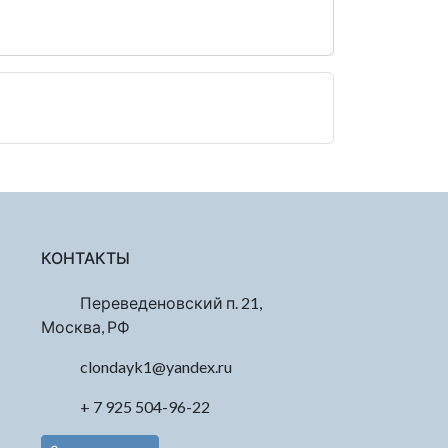
КОНТАКТЫ
Переведеновский п. 21,
Москва, РФ
clondayk1@yandex.ru
+ 7 925 504-96-22