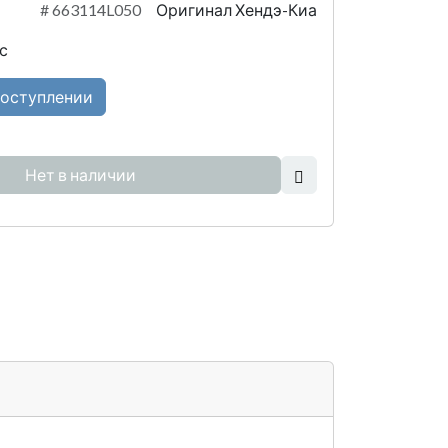
#
663114L050
Оригинал Хендэ-Киа
с
поступлении
Нет в наличии