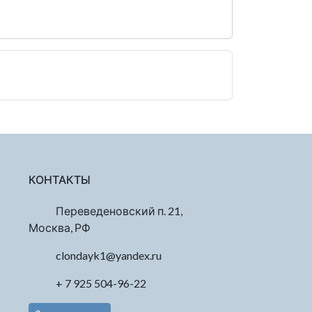
КОНТАКТЫ
Переведеновский п. 21,
Москва, РФ
clondayk1@yandex.ru
+ 7 925 504-96-22