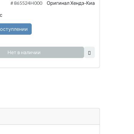
#
865524H000
Оригинал Хендэ-Киа
с
поступлении
Нет в наличии