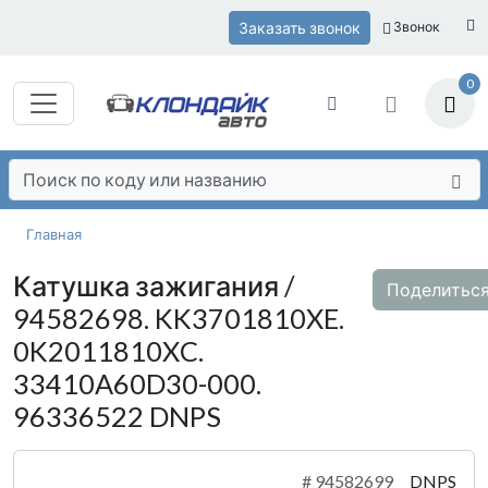
Заказать звонок
Звонок
0
Главная
Катушка зажигания /
Поделитьс
94582698. KK3701810XE.
0K2011810XC.
33410A60D30-000.
96336522 DNPS
#
94582699
DNPS