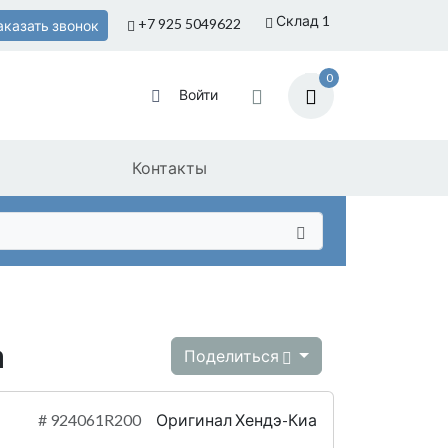
Склад 1
+7 925
5049622
аказать звонок
0
Войти
Контакты
а
Поделиться
#
924061R200
Оригинал Хендэ-Киа