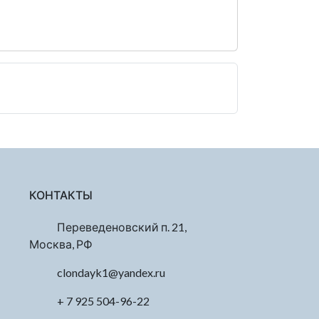
КОНТАКТЫ
Переведеновский п. 21,
Москва, РФ
clondayk1@yandex.ru
+ 7 925 504-96-22