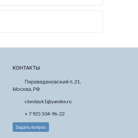
КОНТАКТЫ
Переведеновский п. 21,
Москва, РФ
clondayk1@yandex.ru
+ 7 925 504-96-22
Задать вопрос