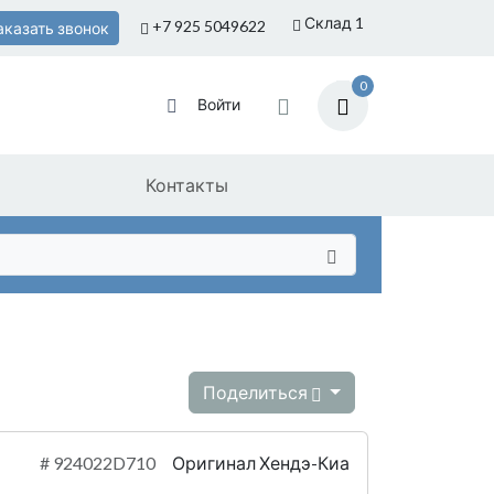
Склад 1
+7 925
5049622
аказать звонок
0
Войти
Контакты
Поделиться
#
924022D710
Оригинал Хендэ-Киа