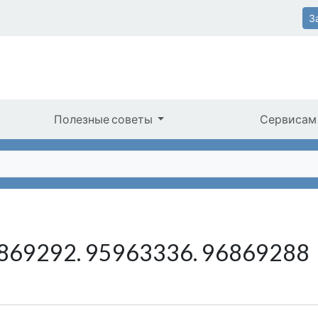
З
Полезные советы
Сервисам
6869292. 95963336. 96869288