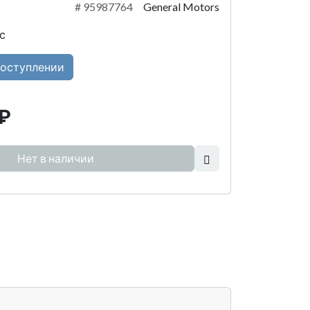
#
95987764
General Motors
с
поступлении
₽
Нет в наличии