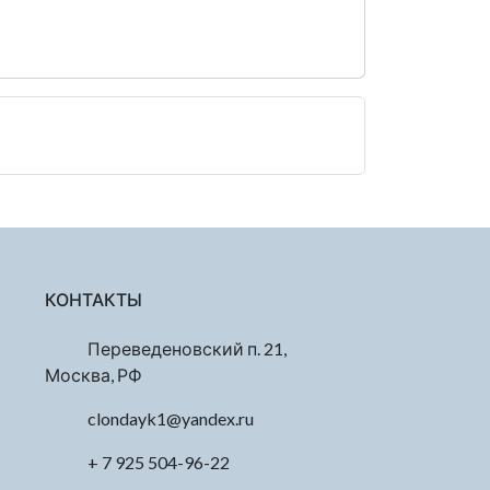
КОНТАКТЫ
Переведеновский п. 21,
Москва, РФ
clondayk1@yandex.ru
+ 7 925 504-96-22