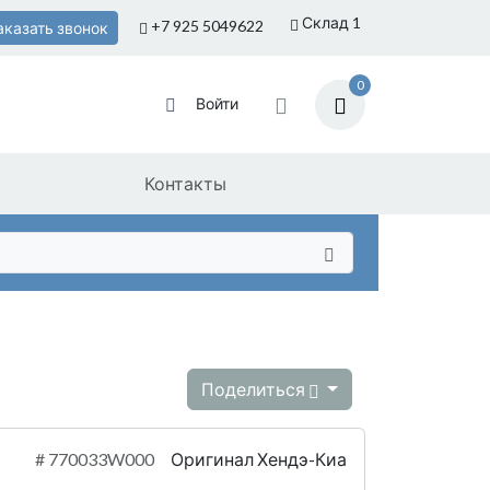
Склад 1
+7 925
5049622
аказать звонок
0
Войти
Контакты
Поделиться
#
770033W000
Оригинал Хендэ-Киа