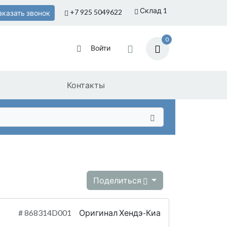
Склад 1
+7 925
5049622
аказать звонок
0
Войти
Контакты
Поделиться
#
868314D001
Оригинал Хендэ-Киа