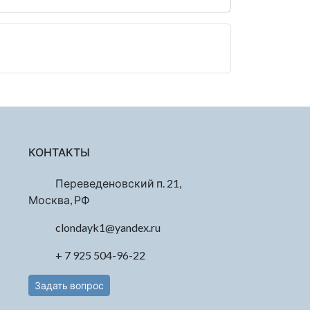
КОНТАКТЫ
Переведеновский п. 21,
Москва, РФ
clondayk1@yandex.ru
+ 7 925 504-96-22
Задать вопрос