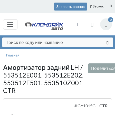
Заказать звонок
Звонок
0
Главная
Амортизатор задний LH /
Поделитьс
553512E001. 553512E202.
553512E501. 553510Z001
CTR
#
GY1015G
CTR