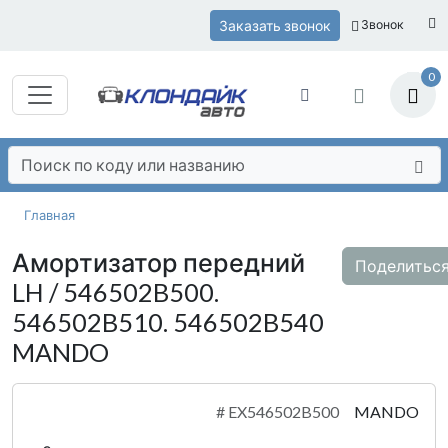
Заказать звонок
Звонок
0
Главная
Амортизатор передний
Поделитьс
LH / 546502B500.
546502B510. 546502B540
MANDO
#
EX546502B500
MANDO