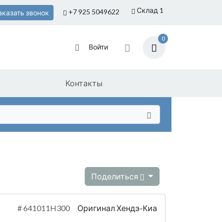
Склад 1
+7 925
5049622
аказать звонок
0
Войти
Контакты
Поделиться
#
641011H300
Оригинал Хендэ-Киа