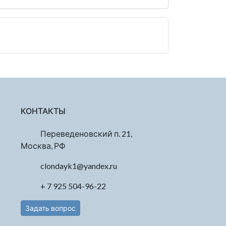
КОНТАКТЫ
Переведеновский п. 21,
Москва, РФ
clondayk1@yandex.ru
+ 7 925 504-96-22
Задать вопрос