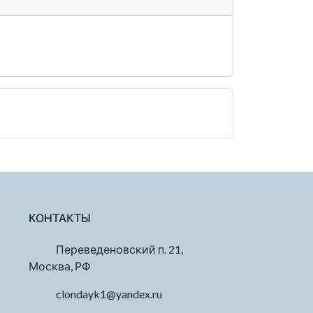
КОНТАКТЫ
Переведеновский п. 21,
Москва, РФ
clondayk1@yandex.ru