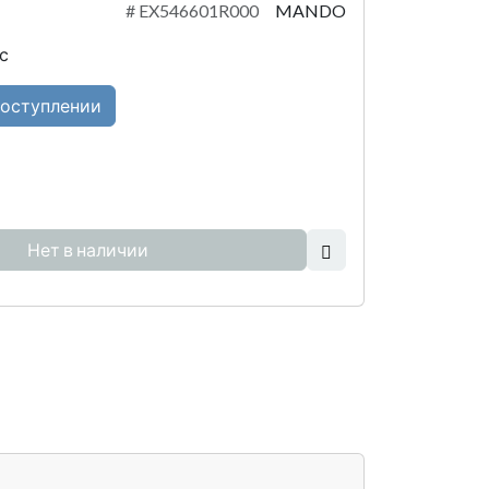
#
EX546601R000
MANDO
с
поступлении
Нет в наличии