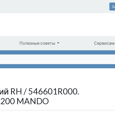
З
Полезные советы
Сервисам
й RH / 546601R000.
1R200 MANDO