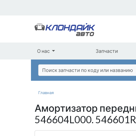
О нас
Запчасти
Главная
Амортизатор передни
546604L000. 54660