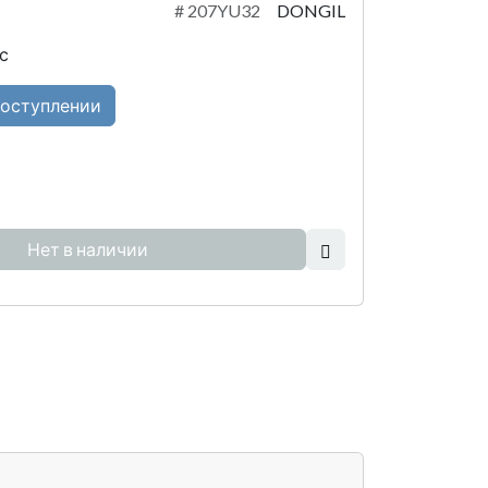
#
207YU32
DONGIL
с
поступлении
Нет в наличии