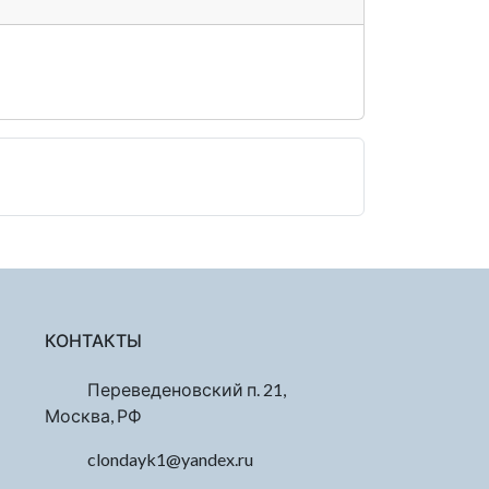
КОНТАКТЫ
Переведеновский п. 21,
Москва, РФ
clondayk1@yandex.ru