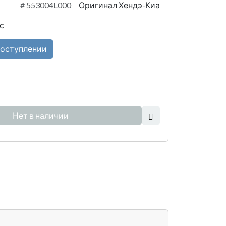
#
553004L000
Оригинал Хендэ-Киа
с
поступлении
Нет в наличии