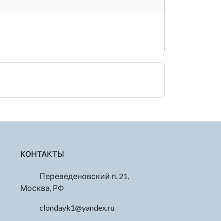
КОНТАКТЫ
Переведеновский п. 21,
Москва, РФ
clondayk1@yandex.ru